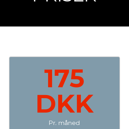
175
DKK
Pr. måned